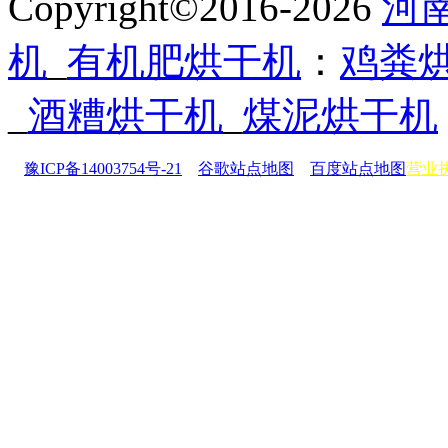
Copyright©2016-2026
河
机
_
有机肥烘干机
：
鸡粪
_
酒糟烘干机
_
煤泥烘干机
豫ICP备14003754号-21
谷歌站点地图
百度站点地图
营业