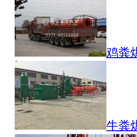
鸡粪
牛粪